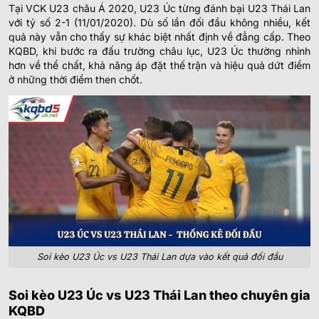
Tại VCK U23 châu Á 2020, U23 Úc từng đánh bại U23 Thái Lan
với tỷ số 2-1 (11/01/2020). Dù số lần đối đầu không nhiều, kết
quả này vẫn cho thấy sự khác biệt nhất định về đẳng cấp. Theo
KQBD, khi bước ra đấu trường châu lục, U23 Úc thường nhỉnh
hơn về thể chất, khả năng áp đặt thế trận và hiệu quả dứt điểm
ở những thời điểm then chốt.
Soi kèo U23 Úc vs U23 Thái Lan dựa vào kết quả đối đầu
Soi kèo U23 Úc vs U23 Thái Lan theo chuyên gia
KQBD