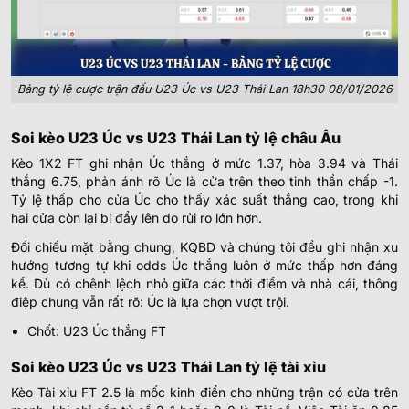
Bảng tỷ lệ cược trận đấu U23 Úc vs U23 Thái Lan 18h30 08/01/2026
Soi kèo U23 Úc vs U23 Thái Lan tỷ lệ châu Âu
Kèo 1X2 FT ghi nhận Úc thắng ở mức 1.37, hòa 3.94 và Thái
thắng 6.75, phản ánh rõ Úc là cửa trên theo tinh thần chấp -1.
Tỷ lệ thấp cho cửa Úc cho thấy xác suất thắng cao, trong khi
hai cửa còn lại bị đẩy lên do rủi ro lớn hơn.
Đối chiếu mặt bằng chung, KQBD và chúng tôi đều ghi nhận xu
hướng tương tự khi odds Úc thắng luôn ở mức thấp hơn đáng
kể. Dù có chênh lệch nhỏ giữa các thời điểm và nhà cái, thông
điệp chung vẫn rất rõ: Úc là lựa chọn vượt trội.
Chốt: U23 Úc thắng FT
Soi kèo U23 Úc vs U23 Thái Lan tỷ lệ tài xỉu
Kèo Tài xỉu FT 2.5 là mốc kinh điển cho những trận có cửa trên