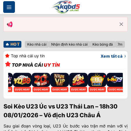
Bỏ
qua
nội
dung
🔥
HOT
Kèo nhà cái
Nhận định kèo nhà cái
Kèo bóng đá
7m
Top nhà cái uy tín
Xem tất cả
TOP NHÀ CÁI
UY TÍN
ỢC NGAY
CƯỢC NGAY
CƯỢC NGAY
CƯỢC NGAY
CƯỢC NGAY
CƯỢC NGAY
CƯỢC NGAY
CƯ
Soi Kèo U23 Úc vs U23 Thái Lan – 18h30
08/01/2026 – Vô địch U23 Châu Á
Sau giai đoạn vòng loại, U23 Úc bước vào trận mở màn với vị