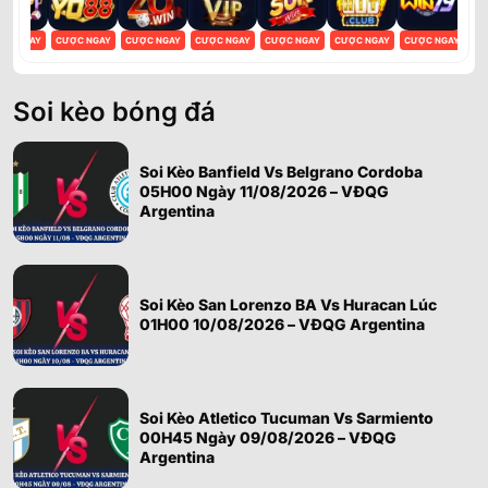
ỢC NGAY
CƯỢC NGAY
CƯỢC NGAY
CƯỢC NGAY
CƯỢC NGAY
CƯỢC NGAY
CƯỢC NGAY
CƯ
Soi kèo bóng đá
Soi Kèo Banfield Vs Belgrano Cordoba
05H00 Ngày 11/08/2026 – VĐQG
Argentina
Soi Kèo San Lorenzo BA Vs Huracan Lúc
01H00 10/08/2026 – VĐQG Argentina
Soi Kèo Atletico Tucuman Vs Sarmiento
00H45 Ngày 09/08/2026 – VĐQG
Argentina