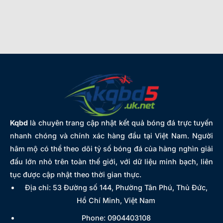
Kqbd
là chuyên trang cập nhật kết quả bóng đá trực tuyến
nhanh chóng và chính xác hàng đầu tại Việt Nam. Người
hâm mộ có thể theo dõi tỷ số bóng đá của hàng nghìn giải
đấu lớn nhỏ trên toàn thế giới, với dữ liệu minh bạch, liên
tục được cập nhật theo thời gian thực.
Địa chỉ: 53 Đường số 144, Phường Tân Phú, Thủ Đức,
Hồ Chí Minh, Việt Nam
Phone: 0904403108