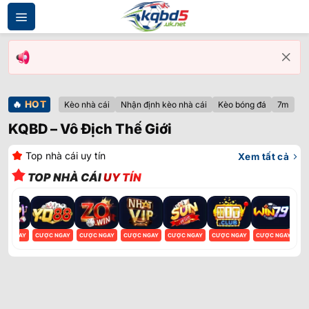
Bỏ
qua
nội
dung
🔥
HOT
Kèo nhà cái
Nhận định kèo nhà cái
Kèo bóng đá
7m
KQBD – Vô Địch Thế Giới
Top nhà cái uy tín
Xem tất cả
TOP NHÀ CÁI
UY TÍN
ỢC NGAY
CƯỢC NGAY
CƯỢC NGAY
CƯỢC NGAY
CƯỢC NGAY
CƯỢC NGAY
CƯỢC NGAY
CƯ
Vin88