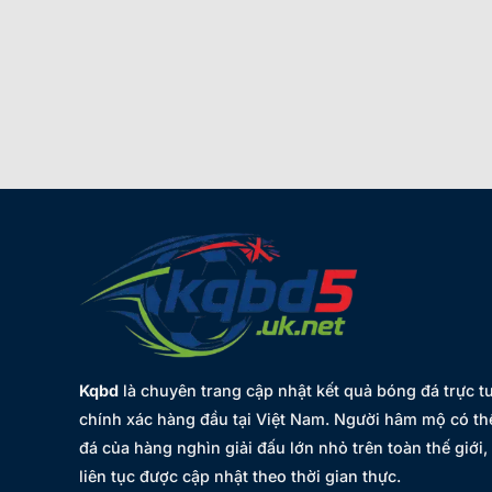
Kqbd
là chuyên trang cập nhật kết quả bóng đá trực 
chính xác hàng đầu tại Việt Nam. Người hâm mộ có thể
đá của hàng nghìn giải đấu lớn nhỏ trên toàn thế giới,
liên tục được cập nhật theo thời gian thực.