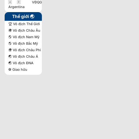
🇦🇷 VĐQG
Argentina
Asian View
Euro View
Tỷ Lệ
Thế giới 🌏
🏆 Vô địch Thế Giới
BÓNG ĐÁ
🌍️ Vô địch Châu Âu
Thời gian
Đội nhà
🌎️️ Vô địch Nam Mỹ
🌎️ Vô địch Bắc Mỹ
🌍️️ Vô địch Châu Phi
🌏️️ Vô địch Châu Á
🌏️️ Vô địch ĐNA
⚽️️️ Giao hữu