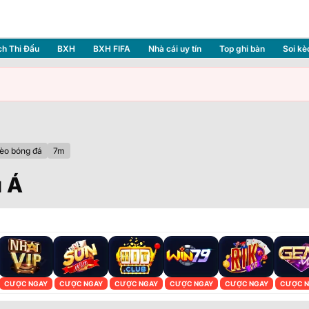
ch Thi Đấu
BXH
BXH FIFA
Nhà cái uy tín
Top ghi bàn
Soi kè
èo bóng đá
7m
u Á
CƯỢC NGAY
CƯỢC NGAY
CƯỢC NGAY
CƯỢC NGAY
CƯỢC NGAY
CƯỢC N