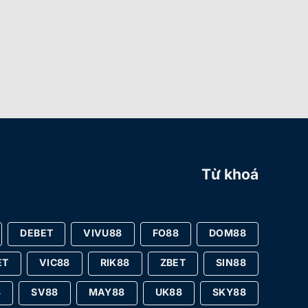
Từ khoá
DEBET
VIVU88
FO88
DOM88
ET
VIC88
RIK88
ZBET
SIN88
8
SV88
MAY88
UK88
SKY88