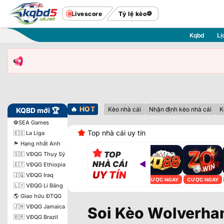
Bỏ
Livescore
Tỷ lệ kèo
qua
nội
Kqbd
Lị
dung
🔥
HOT
Kèo nhà cái
Nhận định kèo nhà cái
K
KQBD mới 🏆
️⚽SEA Games
Top nhà cái uy tín
🇪🇸 La Liga
🏴󠁧󠁢󠁥󠁮󠁧󠁿 Hạng nhất Anh
TOP
🇸🇪 VĐQG Thụy Sỹ
NHÀ CÁI
🇪🇹 VĐQG Ethiopia
UY TÍN
🇮🇶 VĐQG Iraq
ỢC NGAY
CƯỢC NGAY
CƯỢC NGAY
CƯỢC NGAY
CƯỢC NGAY
CƯỢC NGA
🇱🇾 VĐQG Li Băng
🌎 Giao hữu ĐTQG
🇯🇲 VĐQG Jamaica
Soi Kèo Wolverha
🇧🇷 VĐQG Brazil