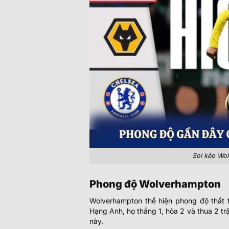
Soi kèo Wo
Phong độ Wolverhampton
Wolverhampton thể hiện phong độ thất t
Hạng Anh, họ thắng 1, hòa 2 và thua 2 trậ
này.