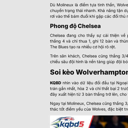
Dù Molineux là điểm tựa tinh thần, Wolv
chuyển trạng thái nhanh. Khả năng tận d
rơi vào thế bám đuổi khi gặp các đối thủ
Phong độ Chelsea
Chelsea đang cho thấy sự cải thiện về 
thắng 4 và chỉ thua 1, ghi 12 bàn và thủn
The Blues tạo ra nhiều cơ hội rõ rệt.
Trên sân khách, Chelsea cũng thắng 3/
chiều sâu đội hình là nền tảng giúp đội b
Soi kèo Wolverhampton 
KQBD
nhìn vào dữ liệu đối đầu tại Ngoạ
trán gần nhất, hòa 2 và chỉ thất bại 2 t
đây xuất hiện từ 3 bàn thắng trở lên, cho
Ngay tại Molineux, Chelsea cũng thắng 3
thác tốt điểm yếu của Wolves, đặc biệt t