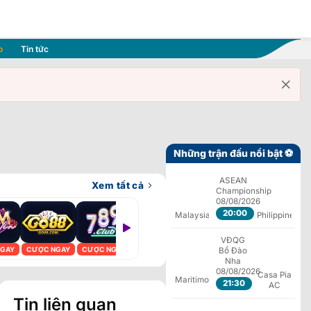
o
Tin tức
Những trận đấu nổi bật ⚽️
ASEAN
Xem tất cả
Championship
08/08/2026
20:00
Malaysia
Philippines
VĐQG
 NGAY
CƯỢC NGAY
Bồ Đào
Nha
08/08/2026
Casa Pia
Maritimo
21:30
AC
Tin liên quan