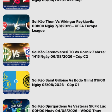
Soi Kèo Thun Vs Vikingur Reykjavik:
00h00 Ngày 7/8/2026 – UEFA Europa
League
Soi Kèo Ferencvarosi TC Vs Gornik Zabrze:
1H15 Ngày 06/08/2026 – Cúp C2
Soi Kèo Saint Gilloise Vs Bodo Glimt 01H00
Ngày 05/08/2026 – Cúp C1
Soi Kèo Djurgardens Vs Vasteras SK FK Lúc
00H00 Ngày 04/08/2026 – VĐQG Thụy