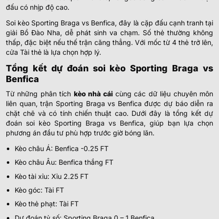
đấu có nhịp độ cao.
Soi kèo Sporting Braga vs Benfica, đây là cặp đấu cạnh tranh tại
giải Bồ Đào Nha, dễ phát sinh va chạm. Số thẻ thường không
thấp, đặc biệt nếu thế trận căng thẳng. Với mốc từ 4 thẻ trở lên,
cửa Tài thẻ là lựa chọn hợp lý.
Tổng kết dự đoán soi kèo Sporting Braga vs
Benfica
Từ những phân tích
kèo nhà cái
cùng các dữ liệu chuyên môn
liên quan, trận Sporting Braga vs Benfica được dự báo diễn ra
chặt chẽ và có tính chiến thuật cao. Dưới đây là tổng kết dự
đoán soi kèo Sporting Braga vs Benfica, giúp bạn lựa chọn
phương án đầu tư phù hợp trước giờ bóng lăn.
Kèo châu Á: Benfica -0.25 FT
Kèo châu Âu: Benfica thắng FT
Kèo tài xỉu: Xỉu 2.25 FT
Kèo góc: Tài FT
Kèo thẻ phạt: Tài FT
Dự đoán tỷ số: Sporting Braga 0 – 1 Benfica