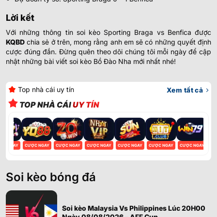
Lời kết
Với những thông tin soi kèo Sporting Braga vs Benfica được
KQBD
chia sẻ ở trên, mong rằng anh em sẽ có những quyết định
cược đúng đắn. Đừng quên theo dõi chúng tôi mỗi ngày để cập
nhật những bài viết soi kèo Bồ Đào Nha mới nhất nhé!
Top nhà cái uy tín
Xem tất cả
TOP NHÀ CÁI
UY TÍN
ỢC NGAY
CƯỢC NGAY
CƯỢC NGAY
CƯỢC NGAY
CƯỢC NGAY
CƯỢC NGAY
CƯỢC NGAY
CƯ
Soi kèo bóng đá
Soi kèo Malaysia Vs Philippines Lúc 20H00
Ngày 08/08/2026 – AFF Cup