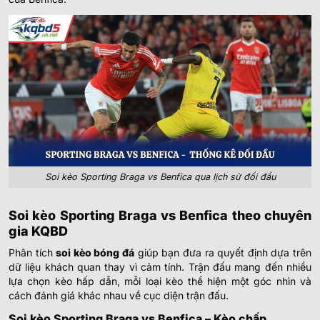
Soi kèo Sporting Braga vs Benfica qua lịch sử đối đầu
Soi kèo Sporting Braga vs Benfica theo chuyên
gia KQBD
Phân tích
soi kèo bóng đá
giúp bạn đưa ra quyết định dựa trên
dữ liệu khách quan thay vì cảm tính. Trận đấu mang đến nhiều
lựa chọn kèo hấp dẫn, mỗi loại kèo thể hiện một góc nhìn và
cách đánh giá khác nhau về cục diện trận đấu.
Soi kèo Sporting Braga vs Benfica – Kèo chấp