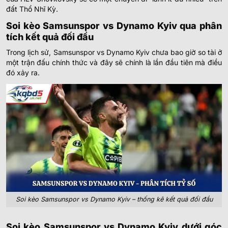
đất Thổ Nhĩ Kỳ.
Soi kèo Samsunspor vs Dynamo Kyiv qua phân
tích kết quả đối đầu
Trong lịch sử, Samsunspor vs Dynamo Kyiv chưa bao giờ so tài ở
một trận đấu chính thức và đây sẽ chính là lần đầu tiên mà điều
đó xảy ra.
Soi kèo Samsunspor vs Dynamo Kyiv – thống kê kết quả đối đầu
Soi kèo Samsunspor vs Dynamo Kyiv dưới góc