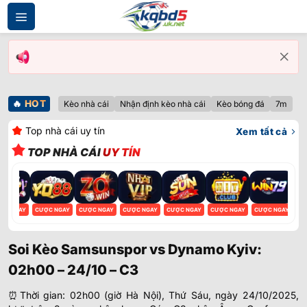
Bỏ
qua
nội
dung
🔥
HOT
Kèo nhà cái
Nhận định kèo nhà cái
Kèo bóng đá
7m
Top nhà cái uy tín
Xem tất cả
TOP NHÀ CÁI
UY TÍN
ỢC NGAY
CƯỢC NGAY
CƯỢC NGAY
CƯỢC NGAY
CƯỢC NGAY
CƯỢC NGAY
CƯỢC NGAY
CƯ
Soi Kèo Samsunspor vs Dynamo Kyiv:
02h00 – 24/10 – C3
⏰Thời gian: 02h00 (giờ Hà Nội), Thứ Sáu, ngày 24/10/2025,