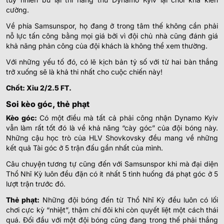
cường.
Về phía Samsunspor, họ đang ở trong tâm thế không cần phải
nỗ lực tấn công bằng mọi giá bởi vì đội chủ nhà cũng đánh giá
khả năng phản công của đội khách là không thể xem thường.
Với những yếu tố đó, có lẽ kịch bản tỷ số với từ hai bàn thắng
trở xuống sẽ là khả thi nhất cho cuộc chiến này!
Chốt: Xỉu 2/2.5 FT.
Soi kèo góc, thẻ phạt
Kèo góc:
Có một điều mà tất cả phải công nhận Dynamo Kyiv
vẫn làm rất tốt đó là về khả năng “cày góc” của đội bóng này.
Những cậu học trò của HLV Shovkovsky đều mang về những
kết quả Tài góc ở 5 trận đấu gần nhất của mình.
Câu chuyện tương tự cũng đến với Samsunspor khi mà đại diện
Thổ Nhĩ Kỳ luôn đều đặn có ít nhất 5 tình huống đá phạt góc ở 5
lượt trận trước đó.
Thẻ phạt:
Những đội bóng đến từ Thổ Nhĩ Kỳ đều luôn có lối
chơi cực kỳ “nhiệt”, thậm chí đôi khi còn quyết liệt một cách thái
quá. Đối đầu với một đội bóng cũng đang trong thế phải thắng