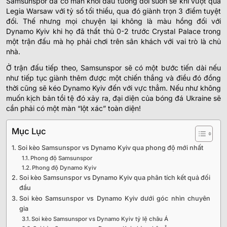
Samsunspor đã có màn khởi đầu tương đối suôn sẻ khi vượt qua
Legia Warsaw với tỷ số tối thiểu, qua đó giành trọn 3 điểm tuyệt
đối. Thế nhưng mọi chuyện lại không là màu hồng đối với
Dynamo Kyiv khi họ đã thất thủ 0-2 trước Crystal Palace trong
một trận đấu mà họ phải chơi trên sân khách với vai trò là chủ
nhà.
Ở trận đấu tiếp theo, Samsunspor sẽ có một bước tiến dài nếu
như tiếp tục giành thêm được một chiến thắng và điều đó đồng
thời cũng sẽ kéo Dynamo Kyiv đến với vực thẳm. Nếu như không
muốn kịch bản tồi tệ đó xảy ra, đại diện của bóng đá Ukraine sẽ
cần phải có một màn “lột xác” toàn diện!
Mục Lục
Soi kèo Samsunspor vs Dynamo Kyiv qua phong độ mới nhất
Phong độ Samsunspor
Phong độ Dynamo Kyiv
Soi kèo Samsunspor vs Dynamo Kyiv qua phân tích kết quả đối
đầu
Soi kèo Samsunspor vs Dynamo Kyiv dưới góc nhìn chuyên
gia
Soi kèo Samsunspor vs Dynamo Kyiv tỷ lệ châu Á