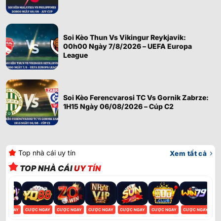
Soi Kèo Thun Vs Vikingur Reykjavik:
00h00 Ngày 7/8/2026 – UEFA Europa
League
Soi Kèo Ferencvarosi TC Vs Gornik Zabrze:
1H15 Ngày 06/08/2026 – Cúp C2
Top nhà cái uy tín
Xem tất cả
TOP NHÀ CÁI
UY TÍN
ỢC NGAY
CƯỢC NGAY
CƯỢC NGAY
CƯỢC NGAY
CƯỢC NGAY
CƯỢC NGAY
CƯỢC NGAY
CƯ