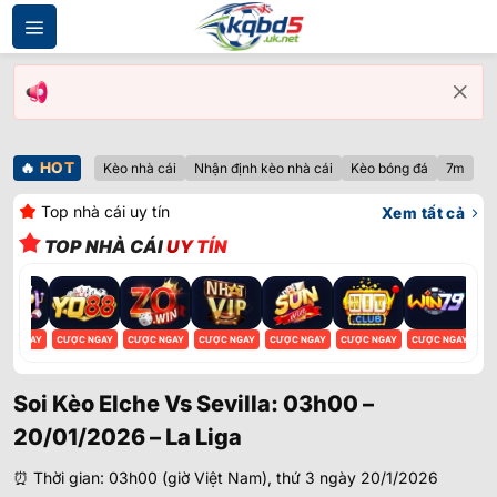
Bỏ
qua
nội
dung
🔥
HOT
Kèo nhà cái
Nhận định kèo nhà cái
Kèo bóng đá
7m
Top nhà cái uy tín
Xem tất cả
TOP NHÀ CÁI
UY TÍN
ỢC NGAY
CƯỢC NGAY
CƯỢC NGAY
CƯỢC NGAY
CƯỢC NGAY
CƯỢC NGAY
CƯỢC NGAY
CƯ
Soi Kèo Elche Vs Sevilla: 03h00 –
20/01/2026 – La Liga
⏰ Thời gian: 03h00 (giờ Việt Nam), thứ 3 ngày 20/1/2026