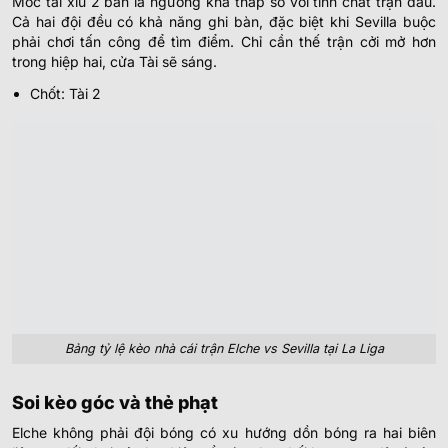
Mốc tài xỉu 2 bàn là ngưỡng khá thấp so với tính chất trận đấu.
Cả hai đội đều có khả năng ghi bàn, đặc biệt khi Sevilla buộc
phải chơi tấn công để tìm điểm. Chỉ cần thế trận cởi mở hơn
trong hiệp hai, cửa Tài sẽ sáng.
Chốt: Tài 2
Bảng tỷ lệ kèo nhà cái trận Elche vs Sevilla tại La Liga
Soi kèo góc và thẻ phạt
Elche không phải đội bóng có xu hướng dồn bóng ra hai biên