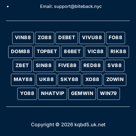
Email:
support@biteback.nyc
VIN88
ZO88
DEBET
VIVU88
FO88
DOM88
TOPBET
86BET
VIC88
RIK88
ZBET
SIN88
FIVE88
RED88
SV88
MAY88
UK88
SKY88
XO88
ZOWIN
YO88
NHATVIP
GEMWIN
WIN79
Copyright © 2026 kqbd5.uk.net