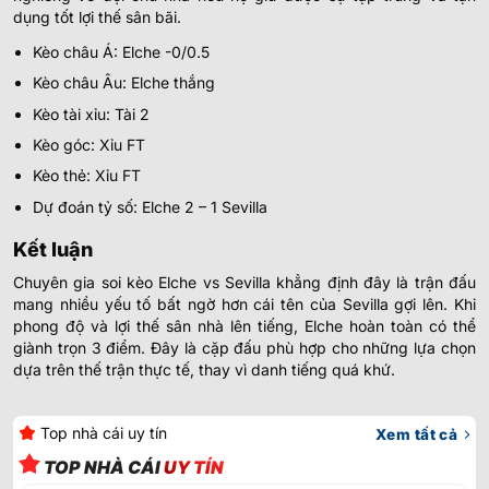
dụng tốt lợi thế sân bãi.
Kèo châu Á: Elche -0/0.5
Kèo châu Âu: Elche thắng
Kèo tài xỉu: Tài 2
Kèo góc: Xỉu FT
Kèo thẻ: Xỉu FT
Dự đoán tỷ số: Elche 2 – 1 Sevilla
Kết luận
Chuyên gia soi kèo Elche vs Sevilla khẳng định đây là trận đấu
mang nhiều yếu tố bất ngờ hơn cái tên của Sevilla gợi lên. Khi
phong độ và lợi thế sân nhà lên tiếng, Elche hoàn toàn có thể
giành trọn 3 điểm. Đây là cặp đấu phù hợp cho những lựa chọn
dựa trên thế trận thực tế, thay vì danh tiếng quá khứ.
Top nhà cái uy tín
Xem tất cả
TOP NHÀ CÁI
UY TÍN