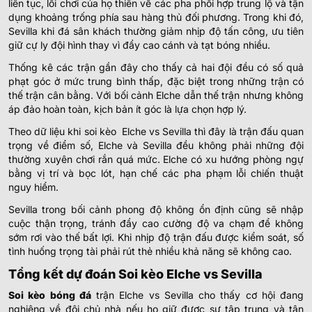
liên tục, lối chơi của họ thiên về các pha phối hợp trung lộ và tận
dụng khoảng trống phía sau hàng thủ đối phương. Trong khi đó,
Sevilla khi đá sân khách thường giảm nhịp độ tấn công, ưu tiên
giữ cự ly đội hình thay vì đẩy cao cánh và tạt bóng nhiều.
Thống kê các trận gần đây cho thấy cả hai đội đều có số quả
phạt góc ở mức trung bình thấp, đặc biệt trong những trận có
thế trận cân bằng. Với bối cảnh Elche dẫn thế trận nhưng không
áp đảo hoàn toàn, kịch bản ít góc là lựa chọn hợp lý.
Theo dữ liệu khi soi kèo Elche vs Sevilla thì đây là trận đấu quan
trọng về điểm số, Elche và Sevilla đều không phải những đội
thường xuyên chơi rắn quá mức. Elche có xu hướng phòng ngự
bằng vị trí và bọc lót, hạn chế các pha phạm lỗi chiến thuật
nguy hiểm.
Sevilla trong bối cảnh phong độ không ổn định cũng sẽ nhập
cuộc thận trọng, tránh đẩy cao cường độ va chạm để không
sớm rơi vào thế bất lợi. Khi nhịp độ trận đấu được kiểm soát, số
tình huống trọng tài phải rút thẻ nhiều khả năng sẽ không cao.
Tổng kết dự đoán Soi kèo Elche vs Sevilla
Soi kèo bóng đá
trận Elche vs Sevilla cho thấy cơ hội đang
nghiêng về đội chủ nhà nếu họ giữ được sự tập trung và tận