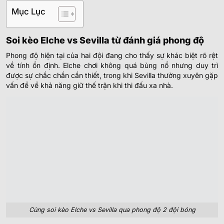
Mục Lục
Soi kèo Elche vs Sevilla từ đánh giá phong độ
Phong độ hiện tại của hai đội đang cho thấy sự khác biệt rõ rệt
về tính ổn định. Elche chơi không quá bùng nổ nhưng duy trì
được sự chắc chắn cần thiết, trong khi Sevilla thường xuyên gặp
vấn đề về khả năng giữ thế trận khi thi đấu xa nhà.
Cùng soi kèo Elche vs Sevilla qua phong độ 2 đội bóng