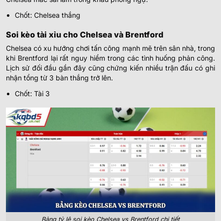
Chốt: Chelsea thắng
Soi kèo tài xỉu cho Chelsea và Brentford
Chelsea có xu hướng chơi tấn công mạnh mẽ trên sân nhà, trong
khi Brentford lại rất nguy hiểm trong các tình huống phản công.
Lịch sử đối đầu gần đây cũng chứng kiến nhiều trận đấu có ghi
nhận tổng từ 3 bàn thắng trở lên.
Chốt: Tài 3
Bảng tỷ lệ soi kèo Chelsea vs Brentford chi tiết