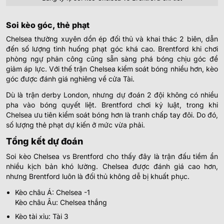
Soi kèo góc, thẻ phạt
Chelsea thường xuyên dồn ép đối thủ và khai thác 2 biên, dẫn
đến số lượng tình huống phạt góc khá cao. Brentford khi chơi
phòng ngự phản công cũng sẵn sàng phá bóng chịu góc để
giảm áp lực. Với thế trận Chelsea kiểm soát bóng nhiều hơn, kèo
góc được đánh giá nghiêng về cửa Tài.
Dù là trận derby London, nhưng dự đoán 2 đội không có nhiều
pha vào bóng quyết liệt. Brentford chơi kỷ luật, trong khi
Chelsea ưu tiên kiểm soát bóng hơn là tranh chấp tay đôi. Do đó,
số lượng thẻ phạt dự kiến ở mức vừa phải.
Tổng kết dự đoán
Soi kèo Chelsea vs Brentford cho thấy đây là trận đấu tiềm ẩn
nhiều kịch bản khó lường. Chelsea được đánh giá cao hơn,
nhưng Brentford luôn là đối thủ không dễ bị khuất phục.
Kèo châu Á: Chelsea -1
Kèo châu Âu: Chelsea thắng
Kèo tài xỉu: Tài 3