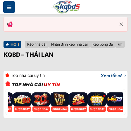
Bỏ
qua
nội
dung
🔥
HOT
Kèo nhà cái
Nhận định kèo nhà cái
Kèo bóng đá
7m
KQBD – THÁI LAN
Top nhà cái uy tín
Xem tất cả
TOP NHÀ CÁI
UY TÍN
ỢC NGAY
CƯỢC NGAY
CƯỢC NGAY
CƯỢC NGAY
CƯỢC NGAY
CƯỢC NGAY
CƯỢC NGAY
CƯ