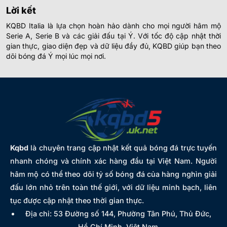
Lời kết
KQBD Italia là lựa chọn hoàn hảo dành cho mọi người hâm mộ
Serie A, Serie B và các giải đấu tại Ý. Với tốc độ cập nhật thời
gian thực, giao diện đẹp và dữ liệu đầy đủ, KQBD giúp bạn theo
dõi bóng đá Ý mọi lúc mọi nơi.
Kqbd
là chuyên trang cập nhật kết quả bóng đá trực tuyến
nhanh chóng và chính xác hàng đầu tại Việt Nam. Người
hâm mộ có thể theo dõi tỷ số bóng đá của hàng nghìn giải
đấu lớn nhỏ trên toàn thế giới, với dữ liệu minh bạch, liên
tục được cập nhật theo thời gian thực.
Địa chỉ: 53 Đường số 144, Phường Tân Phú, Thủ Đức,
Hồ Chí Minh, Việt Nam