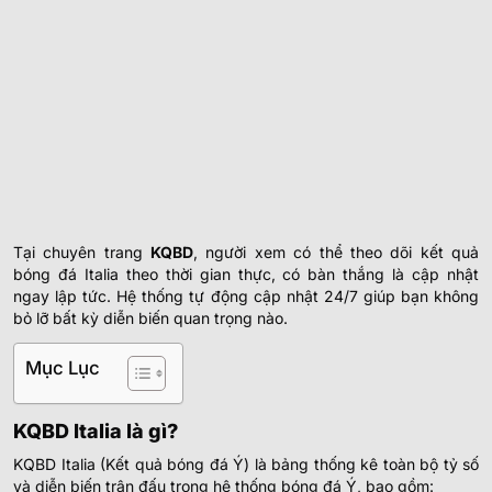
Tại chuyên trang
KQBD
, người xem có thể theo dõi kết quả
bóng đá Italia theo thời gian thực, có bàn thắng là cập nhật
ngay lập tức. Hệ thống tự động cập nhật 24/7 giúp bạn không
bỏ lỡ bất kỳ diễn biến quan trọng nào.
Mục Lục
KQBD Italia là gì?
KQBD Italia (Kết quả bóng đá Ý) là bảng thống kê toàn bộ tỷ số
và diễn biến trận đấu trong hệ thống bóng đá Ý, bao gồm: