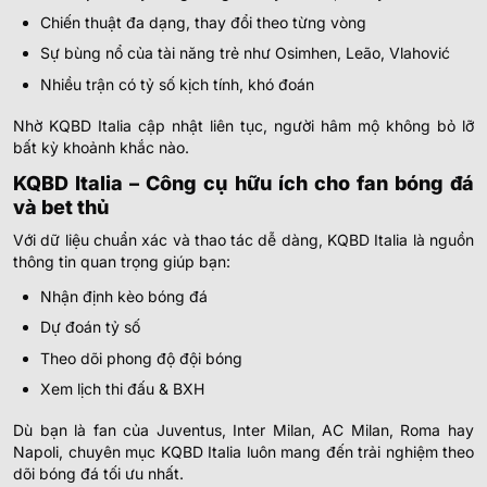
Chiến thuật đa dạng, thay đổi theo từng vòng
Sự bùng nổ của tài năng trẻ như Osimhen, Leão, Vlahović
Nhiều trận có tỷ số kịch tính, khó đoán
Nhờ KQBD Italia cập nhật liên tục, người hâm mộ không bỏ lỡ
bất kỳ khoảnh khắc nào.
KQBD Italia – Công cụ hữu ích cho fan bóng đá
và bet thủ
Với dữ liệu chuẩn xác và thao tác dễ dàng, KQBD Italia là nguồn
thông tin quan trọng giúp bạn:
Nhận định kèo bóng đá
Dự đoán tỷ số
Theo dõi phong độ đội bóng
Xem lịch thi đấu & BXH
Dù bạn là fan của Juventus, Inter Milan, AC Milan, Roma hay
Napoli, chuyên mục KQBD Italia luôn mang đến trải nghiệm theo
dõi bóng đá tối ưu nhất.