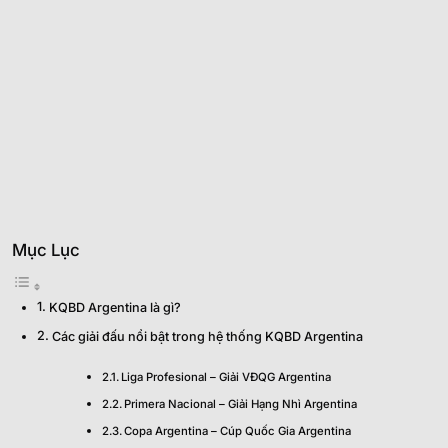
Mục Lục
KQBD Argentina là gì?
Các giải đấu nổi bật trong hệ thống KQBD Argentina
Liga Profesional – Giải VĐQG Argentina
Primera Nacional – Giải Hạng Nhì Argentina
Copa Argentina – Cúp Quốc Gia Argentina