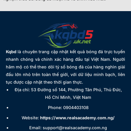
Kqbd
là chuyên trang cập nhật kết quả bóng đá trực tuyến
nhanh chóng và chính xác hàng đầu tại Việt Nam. Người
hâm mộ có thể theo dõi tỷ số bóng đá của hàng nghìn giải
đấu lớn nhỏ trên toàn thế giới, với dữ liệu minh bạch, liên
tục được cập nhật theo thời gian thực.
Địa chỉ: 53 Đường số 144, Phường Tân Phú, Thủ Đức,
Hồ Chí Minh, Việt Nam
Phone: 0904403108
Website:
https://www.realsacademy.com.ng/
Email:
support@realsacademy.com.ng